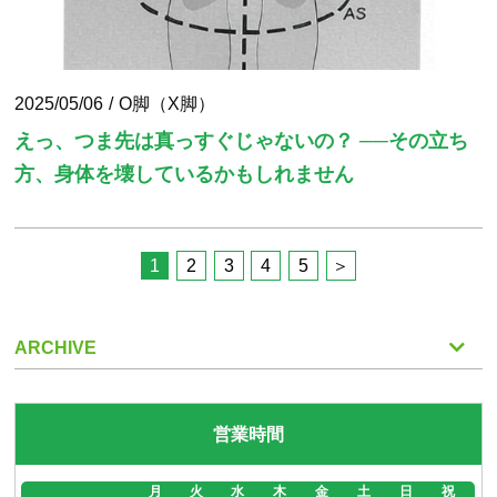
2025/05/06
O脚（X脚）
えっ、つま先は真っすぐじゃないの？ ──その立ち
方、身体を壊しているかもしれません
1
2
3
4
5
ARCHIVE
営業時間
月
火
水
木
金
土
日
祝