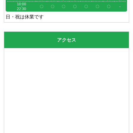
10:00
-
〇
〇
〇
〇
〇
〇
〇
-
22:30
日・祝は休業です
アクセス