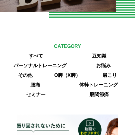
お知らせ
お問い合わせ
よくある質問
CATEGORY
専門家向けセミナー
すべて
豆知識
O脚専門
パーソナルトレーニング
お悩み
その他
O脚（X脚）
肩こり
専門家やトレーナーの声
腰痛
体幹トレーニング
エクササイズ紹介
セミナー
股関節痛
当院の整体とは
パーソナルトレーニング