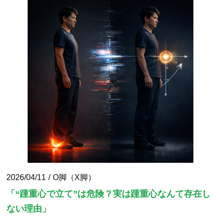
2026/04/11
O脚（X脚）
「“踵重心で立て”は危険？実は踵重心なんて存在し
ない理由」