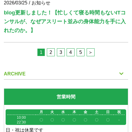
2026/03/25
お知らせ
blog更新しました！【忙しくて寝る時間もないITコ
ンサルが、なぜアスリート並みの身体能力を手に入
れたのか。】
1
2
3
4
5
ARCHIVE
営業時間
月
火
水
木
金
土
日
祝
10:00
-
〇
〇
〇
〇
〇
〇
〇
-
22:30
日・祝は休業です