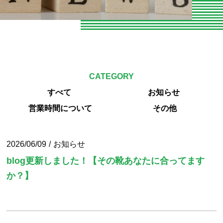
お知らせ
お問い合わせ
よくある質問
CATEGORY
専門家向けセミナー
すべて
お知らせ
O脚専門
営業時間について
その他
専門家やトレーナーの声
2026/06/09
お知らせ
エクササイズ紹介
blog更新しました！【その靴あなたに合ってます
か？】
当院の整体とは
パーソナルトレーニング