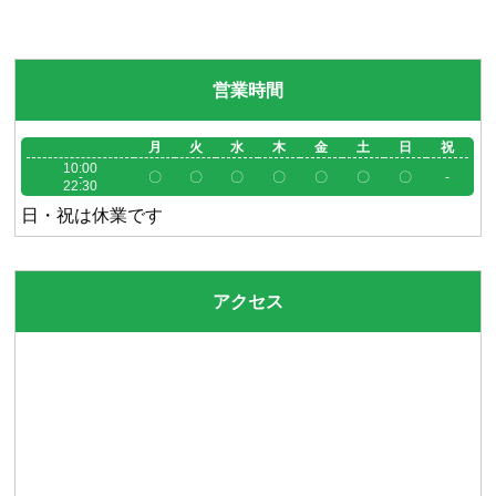
営業時間
月
火
水
木
金
土
日
祝
10:00
-
〇
〇
〇
〇
〇
〇
〇
-
22:30
日・祝は休業です
アクセス