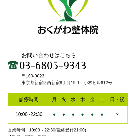
お問い合わせはこちら
03-6805-9343
〒160-0023
東京都新宿区西新宿8丁目19-1 小林ビル612号
診療時間
月
火
水
木
金
土
日・祝
10:00~22:30
●
●
●
●
●
●
×
営業時間：10:00～22:30(最終受付21:00)