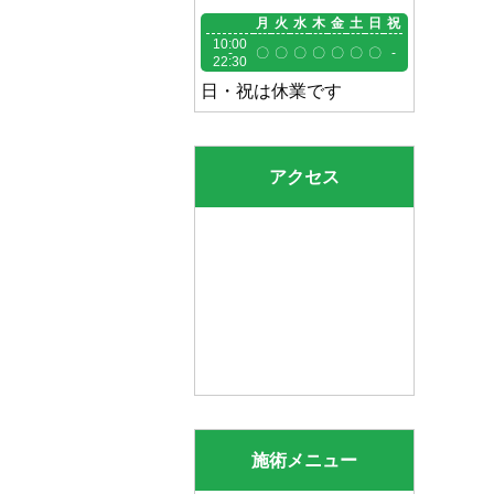
月
火
水
木
金
土
日
祝
10:00
-
〇
〇
〇
〇
〇
〇
〇
-
22:30
日・祝は休業です
アクセス
施術メニュー