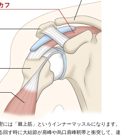
密には「棘上筋」というインナーマッスルになります。
る回す時に大結節が肩峰や烏口肩峰靭帯と衝突して、違