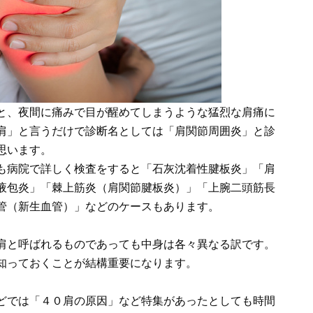
と、夜間に痛みで目が醒めてしまうような猛烈な肩痛に
肩」と言うだけで診断名としては「肩関節周囲炎」と診
思います。
も病院で詳しく検査をすると「石灰沈着性腱板炎」「肩
液包炎」「棘上筋炎（肩関節腱板炎）」「上腕二頭筋長
管（新生血管）」などのケースもあります。
肩と呼ばれるものであっても中身は各々異なる訳です。
知っておくことが結構重要になります。
どでは「４０肩の原因」など特集があったとしても時間