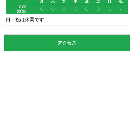
月
火
水
木
金
土
日
祝
10:00
-
〇
〇
〇
〇
〇
〇
〇
-
22:30
日・祝は休業です
アクセス