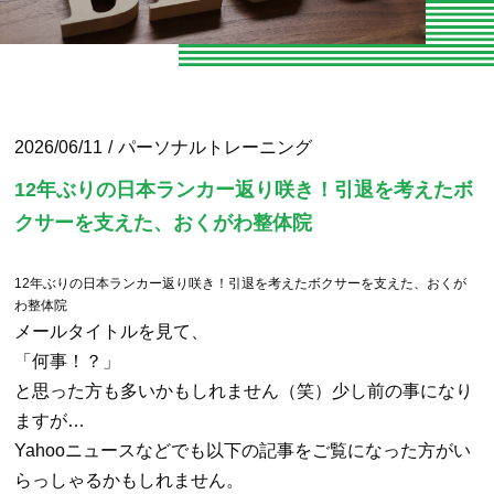
お知らせ
お問い合わせ
よくある質問
2026/06/11
パーソナルトレーニング
専門家向けセミナー
12年ぶりの日本ランカー返り咲き！引退を考えたボ
クサーを支えた、おくがわ整体院
O脚専門
12年ぶりの日本ランカー返り咲き！引退を考えたボクサーを支えた、おくが
専門家やトレーナーの声
わ整体院
メールタイトルを見て、
エクササイズ紹介
「何事！？」
と思った方も多いかもしれません（笑）少し前の事になり
当院の整体とは
ますが…
パーソナルトレーニング
Yahooニュースなどでも以下の記事をご覧になった方がい
らっしゃるかもしれません。