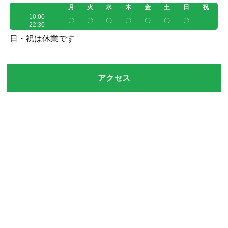
月
火
水
木
金
土
日
祝
10:00
-
〇
〇
〇
〇
〇
〇
〇
-
22:30
日・祝は休業です
アクセス