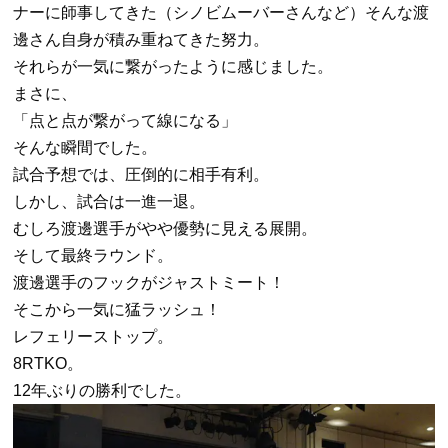
ナーに師事してきた（シノビムーバーさんなど）そんな渡
邊さん自身が積み重ねてきた努力。
それらが一気に繋がったように感じました。
まさに、
「点と点が繋がって線になる」
そんな瞬間でした。
試合予想では、圧倒的に相手有利。
しかし、試合は一進一退。
むしろ渡邊選手がやや優勢に見える展開。
そして最終ラウンド。
渡邊選手のフックがジャストミート！
そこから一気に猛ラッシュ！
レフェリーストップ。
8RTKO。
12年ぶりの勝利でした。