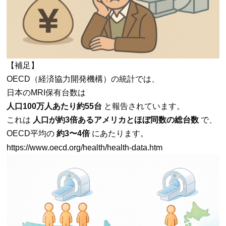
【補足】
OECD（経済協力開発機構）の統計では、
日本のMRI保有台数は
人口100万人あたり約55台
と報告されています。
これは
人口が約3倍あるアメリカとほぼ同数の総台数
で、
OECD平均の
約3〜4倍
にあたります。
https://www.oecd.org/health/health-data.htm