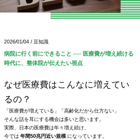
お知らせ
お問い合わせ
よくある質問
2026/01/04
豆知識
専門家向けセミナー
病院に行く前にできること ── 医療費が増え続ける
時代に、整体院が伝えたい視点
O脚専門
専門家やトレーナーの声
なぜ医療費はこんなに増えてい
エクササイズ紹介
るの？
「医療費が増えている」「高齢化だから仕方ない」
当院の整体とは
そんな話を耳にする機会は多いと思います。
パーソナルトレーニング
実際、日本の医療費は年々増え続け、
今では
年間50兆円近い規模
になっています。