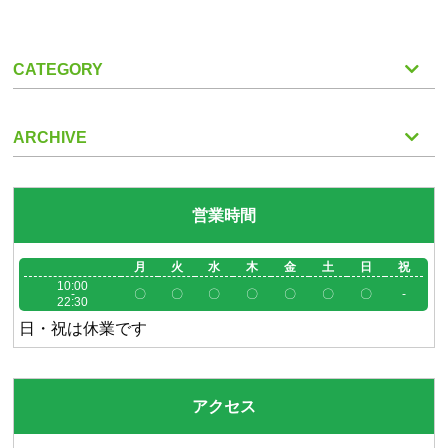
CATEGORY
ARCHIVE
営業時間
月
火
水
木
金
土
日
祝
10:00
-
〇
〇
〇
〇
〇
〇
〇
-
22:30
日・祝は休業です
アクセス