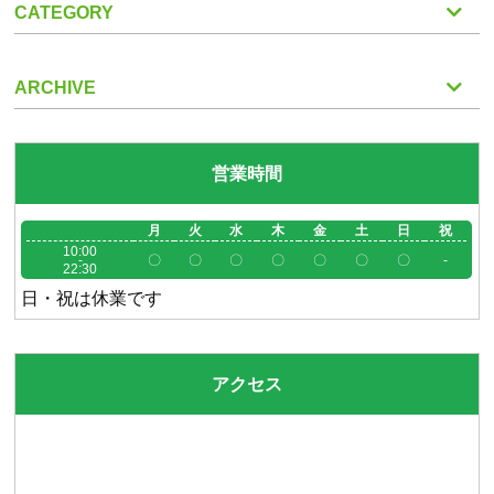
CATEGORY
ARCHIVE
営業時間
月
火
水
木
金
土
日
祝
10:00
-
〇
〇
〇
〇
〇
〇
〇
-
22:30
日・祝は休業です
アクセス