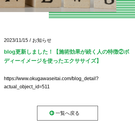
お知らせ
お問い合わせ
よくある質問
2023/11/15
お知らせ
専門家向けセミナー
blog更新しました！【施術効果が続く人の特徴②ボ
ディーイメージを使ったエクササイズ】
O脚専門
専門家やトレーナーの声
https://www.okugawaseitai.com/blog_detail?
actual_object_id=511
エクササイズ紹介
当院の整体とは
一覧へ戻る
パーソナルトレーニング