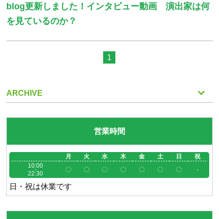
blog更新しました！インタビュー動画 演出家は何
を見ているのか？
1
ARCHIVE
営業時間
月
火
水
木
金
土
日
祝
10:00
-
〇
〇
〇
〇
〇
〇
〇
-
22:30
日・祝は休業です