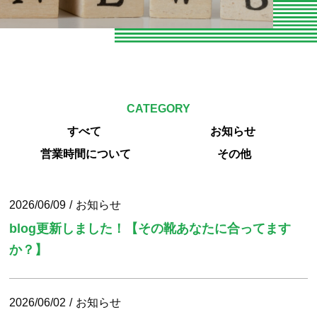
お知らせ
お問い合わせ
よくある質問
CATEGORY
専門家向けセミナー
すべて
お知らせ
O脚専門
営業時間について
その他
専門家やトレーナーの声
2026/06/09
お知らせ
エクササイズ紹介
blog更新しました！【その靴あなたに合ってます
か？】
当院の整体とは
パーソナルトレーニング
2026/06/02
お知らせ