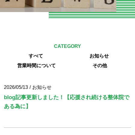
お知らせ
お問い合わせ
よくある質問
CATEGORY
専門家向けセミナー
すべて
お知らせ
O脚専門
営業時間について
その他
専門家やトレーナーの声
2026/05/13
お知らせ
エクササイズ紹介
blog記事更新しました！【応援され続ける整体院で
ある為に】
当院の整体とは
パーソナルトレーニング