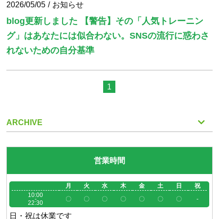
2026/05/05
お知らせ
blog更新しました 【警告】その「人気トレーニン
グ」はあなたには似合わない。SNSの流行に惑わさ
れないための自分基準
1
ARCHIVE
営業時間
月
火
水
木
金
土
日
祝
10:00
-
〇
〇
〇
〇
〇
〇
〇
-
22:30
日・祝は休業です