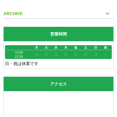
ARCHIVE
営業時間
月
火
水
木
金
土
日
祝
10:00
-
〇
〇
〇
〇
〇
〇
〇
-
22:30
日・祝は休業です
アクセス