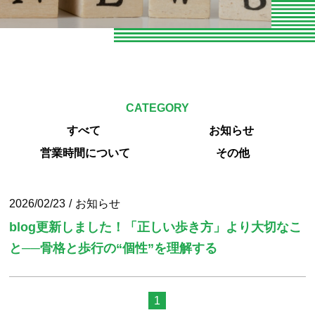
お知らせ
お問い合わせ
よくある質問
CATEGORY
専門家向けセミナー
すべて
お知らせ
O脚専門
営業時間について
その他
専門家やトレーナーの声
2026/02/23
お知らせ
エクササイズ紹介
blog更新しました！「正しい歩き方」より大切なこ
と──骨格と歩行の“個性”を理解する
当院の整体とは
パーソナルトレーニング
1