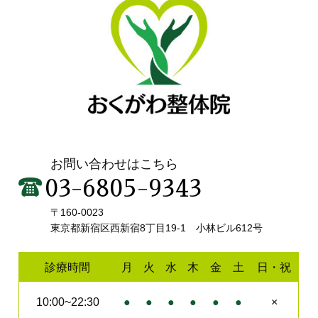
お問い合わせはこちら
03-6805-9343
〒160-0023
東京都新宿区西新宿8丁目19-1 小林ビル612号
診療時間
月
火
水
木
金
土
日・祝
10:00~22:30
●
●
●
●
●
●
×