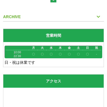
ARCHIVE
営業時間
月
火
水
木
金
土
日
祝
10:00
-
〇
〇
〇
〇
〇
〇
〇
-
22:30
日・祝は休業です
アクセス