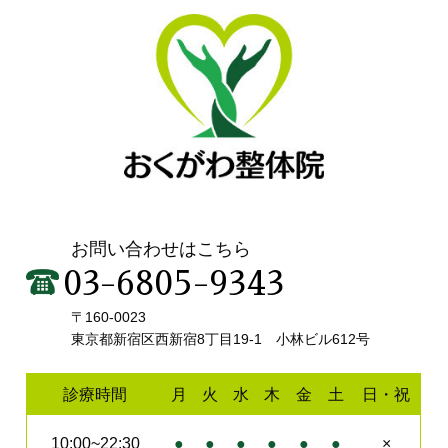
お問い合わせはこちら
03-6805-9343
〒160-0023
東京都新宿区西新宿8丁目19-1 小林ビル612号
診療時間
月
火
水
木
金
土
日・祝
10:00~22:30
●
●
●
●
●
●
×