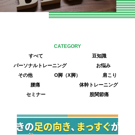
お知らせ
お問い合わせ
よくある質問
CATEGORY
専門家向けセミナー
すべて
豆知識
O脚専門
パーソナルトレーニング
お悩み
その他
O脚（X脚）
肩こり
専門家やトレーナーの声
腰痛
体幹トレーニング
エクササイズ紹介
セミナー
股関節痛
当院の整体とは
パーソナルトレーニング